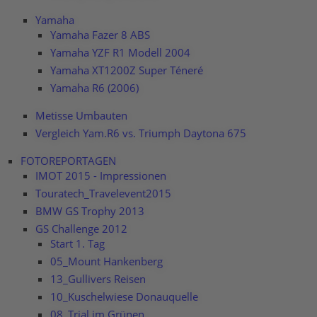
Yamaha
Yamaha Fazer 8 ABS
Yamaha YZF R1 Modell 2004
Yamaha XT1200Z Super Téneré
Yamaha R6 (2006)
Metisse Umbauten
Vergleich Yam.R6 vs. Triumph Daytona 675
FOTOREPORTAGEN
IMOT 2015 - Impressionen
Touratech_Travelevent2015
BMW GS Trophy 2013
GS Challenge 2012
Start 1. Tag
05_Mount Hankenberg
13_Gullivers Reisen
10_Kuschelwiese Donauquelle
08_Trial im Grünen