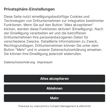
Kathi Bräu
20 Jahre BMW-GS-Modelle
Sitemap
Impressum
Kontakt
Datenschutzerklärung
Pro Speed Most
Demnächst online ....
RK moto · Ralf Kistner · Föhrenweg 4 D · 89407
Dillingen/Donau · +49 (0)152 53121029 · info
@
rk-moto
.
de |
Cookie-Einstellungen