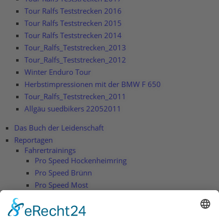
Tour Ralfs Teststrecken 2016
Tour Ralfs Teststrecken 2015
Tour Ralfs Teststrecken 2014
Tour_Ralfs_Teststrecken_2013
Tour_Ralfs_Teststrecken_2012
Winter Enduro Tour
Herbstimpressionen mit der BMW F 650
Tour_Ralfs_Teststrecken_2011
Allgäu suedbikers 22052011
Das Buch der Leidenschaft
Reportagen
Fahrertrainings
Pro Speed Hockenheimring
Pro Speed Brünn
Pro Speed Most
BMW Endurotraining Hechlingen
Fahrwerkstuning Wilbers