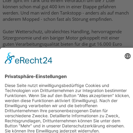
Liter Sprit im Tank und einem Verbrauch um die 7 Liter
können schon mal gut 400 km in einer Etappe gefahren
werden. Und man wird den Tankstopp - anders als auf manch
anderem Mopped - schon fast als Störung empfinden.
Guter Wetterschutz, ultraleichtes Handling, hervorragende
Sitzergonomie und ein bäriger Motor gekoppelt mit einer
guten Verarbeitungsqualität bieten für die gut 16.000 Euro
einen adäquaten Gegenwert. Schade nur, dass das
Pendelproblem nicht komplett von Honda gelöst werden
konnte.
bremse_pan_st13_04
heck_pan_st13_04
instr_pan_st13_04
revo_pan_st13_04
schr_01_pan_st13_04
schr_02_pan_st13_04
tot_grosz_pan_st13_04
tot_hili_pan_st13_04
tot_sel_pan_st13_04
tot_vore_pan_st13_04