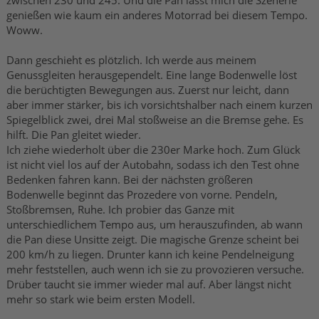
zwischen 230 und 245. Und die Pan lässt mich die Szenerie
genießen wie kaum ein anderes Motorrad bei diesem Tempo.
Woww.
Dann geschieht es plötzlich. Ich werde aus meinem
Genussgleiten herausgependelt. Eine lange Bodenwelle löst
die berüchtigten Bewegungen aus. Zuerst nur leicht, dann
aber immer stärker, bis ich vorsichtshalber nach einem kurzen
Spiegelblick zwei, drei Mal stoßweise an die Bremse gehe. Es
hilft. Die Pan gleitet wieder.
Ich ziehe wiederholt über die 230er Marke hoch. Zum Glück
ist nicht viel los auf der Autobahn, sodass ich den Test ohne
Bedenken fahren kann. Bei der nächsten größeren
Bodenwelle beginnt das Prozedere von vorne. Pendeln,
Stoßbremsen, Ruhe. Ich probier das Ganze mit
unterschiedlichem Tempo aus, um herauszufinden, ab wann
die Pan diese Unsitte zeigt. Die magische Grenze scheint bei
200 km/h zu liegen. Drunter kann ich keine Pendelneigung
mehr feststellen, auch wenn ich sie zu provozieren versuche.
Drüber taucht sie immer wieder mal auf. Aber längst nicht
mehr so stark wie beim ersten Modell.