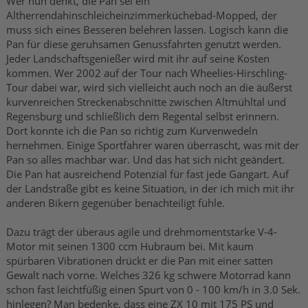
Wer nun denkt, die Pan sei ein
Altherrendahinschleicheinzimmerküchebad-Mopped, der
muss sich eines Besseren belehren lassen. Logisch kann die
Pan für diese geruhsamen Genussfahrten genutzt werden.
Jeder Landschaftsgenießer wird mit ihr auf seine Kosten
kommen. Wer 2002 auf der Tour nach Wheelies-Hirschling-
Tour dabei war, wird sich vielleicht auch noch an die äußerst
kurvenreichen Streckenabschnitte zwischen Altmühltal und
Regensburg und schließlich dem Regental selbst erinnern.
Dort konnte ich die Pan so richtig zum Kurvenwedeln
hernehmen. Einige Sportfahrer waren überrascht, was mit der
Pan so alles machbar war. Und das hat sich nicht geändert.
Die Pan hat ausreichend Potenzial für fast jede Gangart. Auf
der Landstraße gibt es keine Situation, in der ich mich mit ihr
anderen Bikern gegenüber benachteiligt fühle.
Dazu trägt der überaus agile und drehmomentstarke V-4-
Motor mit seinen 1300 ccm Hubraum bei. Mit kaum
spürbaren Vibrationen drückt er die Pan mit einer satten
Gewalt nach vorne. Welches 326 kg schwere Motorrad kann
schon fast leichtfüßig einen Spurt von 0 - 100 km/h in 3.0 Sek.
hinlegen? Man bedenke, dass eine ZX 10 mit 175 PS und