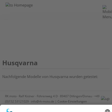
Husqvarna
Nachfolgende Modelle von Husqvarna wurden getestet:
RK moto · Ralf Kistner · Föhrenweg 4 D · 89407 Dillingen/Donau · +49
(0)152 53121029 · info
@
rk-moto
.
de |
Cookie-Einstellungen