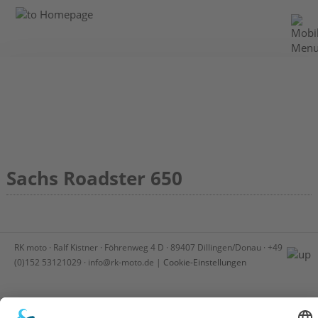
Sachs Roadster 650
RK moto · Ralf Kistner · Föhrenweg 4 D · 89407 Dillingen/Donau · +49
(0)152 53121029 · info
@
rk-moto
.
de |
Cookie-Einstellungen