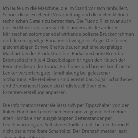
Ich laufe um die Maschine, die im Stand vor sich hinbullert.
Schön, diese exzellente Verarbeitung und die vielen kleinen
technischen Details zu betrachten. Die Tuono R ist zwar auch
nur ein Motorrad, aber wirklich anders als die anderen.
Mir stechen sofort der edel wirkende polierte Brückenrahmen
und die einzigartige Bananenschwinge ins Auge. Die feinen,
gleichmäßigen Schweißnähte deuten auf eine sorgfältige
Machart bei der Produktion hin. Radial verbaute Brembo-
Bremssättel mit je 4 Einzelbelägen bringen den Hauch der
Rennstrecke an die Touno. Ein hoher und breiter konifizierter
Lenker verspricht gute Handhabung bei gelassener
Sitzhaltung. Alle Hebeleien sind einstellbar. Sogar Schalthebel
und Bremshebel lassen sich individuell über eine
Exzenterverstellung anpassen.
Die Informationszentrale lässt sich per Tippschalter von der
linken Hand am Lenker bedienen und zeigt wie bei meiner
alten Honda einen ausgeklappten Seitenständer per
Leuchtwarnung an. Selbstverständlich fehlt bei der Tuono R
nicht der einstellbare Schaltblitz. Der Drehzahlmesser lässt
sich analog ablesen.