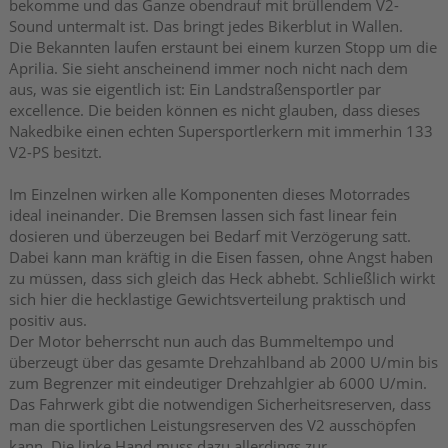
bekomme und das Ganze obendrauf mit brüllendem V2-
Sound untermalt ist. Das bringt jedes Bikerblut in Wallen.
Die Bekannten laufen erstaunt bei einem kurzen Stopp um die
Aprilia. Sie sieht anscheinend immer noch nicht nach dem
aus, was sie eigentlich ist: Ein Landstraßensportler par
excellence. Die beiden können es nicht glauben, dass dieses
Nakedbike einen echten Supersportlerkern mit immerhin 133
V2-PS besitzt.
Im Einzelnen wirken alle Komponenten dieses Motorrades
ideal ineinander. Die Bremsen lassen sich fast linear fein
dosieren und überzeugen bei Bedarf mit Verzögerung satt.
Dabei kann man kräftig in die Eisen fassen, ohne Angst haben
zu müssen, dass sich gleich das Heck abhebt. Schließlich wirkt
sich hier die hecklastige Gewichtsverteilung praktisch und
positiv aus.
Der Motor beherrscht nun auch das Bummeltempo und
überzeugt über das gesamte Drehzahlband ab 2000 U/min bis
zum Begrenzer mit eindeutiger Drehzahlgier ab 6000 U/min.
Das Fahrwerk gibt die notwendigen Sicherheitsreserven, dass
man die sportlichen Leistungsreserven des V2 ausschöpfen
kann. Die linke Hand muss dazu allerdings zur