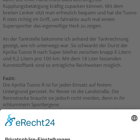
Kupplungsbetätigung kräftig zupacken können. Mit dem
breiten Lenker sitzt man erfreulich bequem und hat die Tuono
R stets richtig im Griff, um fahraktiv auch mal einem
Supersportler das eigenwillige Heck zu zeigen.
An der Tankstelle bekomme ich anhand der Tankrechnung
gezeigt, wie ich unterwegs war. So schwankt der Durst der
Aprilia Tuono R nach Super bleifrei zwischen knapp 6 Litern
und 9,2 Litern pro 100 km. Mit dem 18 Liter fassenden
Kunststofftank sind so erträgliche Reichweiten möglich.
Fazit:
Die Aprilia Tuono R ist für jeden Einsatz auf festem
Untergrund gerüstet. Ihr Revier ist die Landstraße. Die
Rennstrecke braucht sie jedoch nicht meiden, denn in ihr
schlummern Sportlergene.
Ich kann sie mir auf Tour ohne Sozia genauso vorstellen wie
beim Hausstreckenfeilen. Ohne Sozia, weil die sich aufgrund
der sehr hohen Fußrasten sehr schnell unwohl fühlen wird.
Die hochwertige Verarbeitung, der nun über das gesamte
Drehzahlband agile Motor, das bestechend stabile und