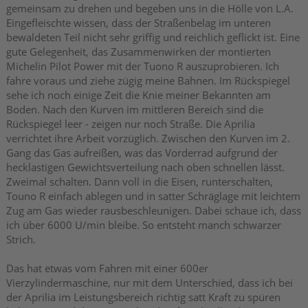
gemeinsam zu drehen und begeben uns in die Hölle von L.A.
Eingefleischte wissen, dass der Straßenbelag im unteren
bewaldeten Teil nicht sehr griffig und reichlich geflickt ist. Eine
gute Gelegenheit, das Zusammenwirken der montierten
Michelin Pilot Power mit der Tuono R auszuprobieren. Ich
fahre voraus und ziehe zügig meine Bahnen. Im Rückspiegel
sehe ich noch einige Zeit die Knie meiner Bekannten am
Boden. Nach den Kurven im mittleren Bereich sind die
Rückspiegel leer - zeigen nur noch Straße. Die Aprilia
verrichtet ihre Arbeit vorzüglich. Zwischen den Kurven im 2.
Gang das Gas aufreißen, was das Vorderrad aufgrund der
hecklastigen Gewichtsverteilung nach oben schnellen lässt.
Zweimal schalten. Dann voll in die Eisen, runterschalten,
Touno R einfach ablegen und in satter Schräglage mit leichtem
Zug am Gas wieder rausbeschleunigen. Dabei schaue ich, dass
ich über 6000 U/min bleibe. So entsteht manch schwarzer
Strich.
Das hat etwas vom Fahren mit einer 600er
Vierzylindermaschine, nur mit dem Unterschied, dass ich bei
der Aprilia im Leistungsbereich richtig satt Kraft zu spüren