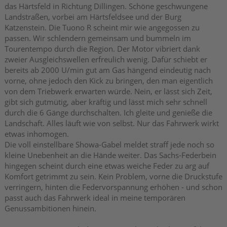
das Härtsfeld in Richtung Dillingen. Schöne geschwungene
Landstraßen, vorbei am Härtsfeldsee und der Burg
Katzenstein. Die Tuono R scheint mir wie angegossen zu
passen. Wir schlendern gemeinsam und bummeln im
Tourentempo durch die Region. Der Motor vibriert dank
zweier Ausgleichswellen erfreulich wenig. Dafür schiebt er
bereits ab 2000 U/min gut am Gas hängend eindeutig nach
vorne, ohne jedoch den Kick zu bringen, den man eigentlich
von dem Triebwerk erwarten würde. Nein, er lässt sich Zeit,
gibt sich gutmütig, aber kräftig und lässt mich sehr schnell
durch die 6 Gänge durchschalten. Ich gleite und genieße die
Landschaft. Alles läuft wie von selbst. Nur das Fahrwerk wirkt
etwas inhomogen.
Die voll einstellbare Showa-Gabel meldet straff jede noch so
kleine Unebenheit an die Hände weiter. Das Sachs-Federbein
hingegen scheint durch eine etwas weiche Feder zu arg auf
Komfort getrimmt zu sein. Kein Problem, vorne die Druckstufe
verringern, hinten die Federvorspannung erhöhen - und schon
passt auch das Fahrwerk ideal in meine temporären
Genussambitionen hinein.