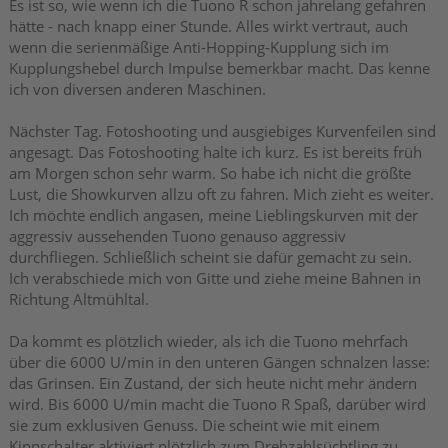
Es ist so, wie wenn ich die Tuono R schon jahrelang gefahren
hätte - nach knapp einer Stunde. Alles wirkt vertraut, auch
wenn die serienmäßige Anti-Hopping-Kupplung sich im
Kupplungshebel durch Impulse bemerkbar macht. Das kenne
ich von diversen anderen Maschinen.
Nächster Tag. Fotoshooting und ausgiebiges Kurvenfeilen sind
angesagt. Das Fotoshooting halte ich kurz. Es ist bereits früh
am Morgen schon sehr warm. So habe ich nicht die größte
Lust, die Showkurven allzu oft zu fahren. Mich zieht es weiter.
Ich möchte endlich angasen, meine Lieblingskurven mit der
aggressiv aussehenden Tuono genauso aggressiv
durchfliegen. Schließlich scheint sie dafür gemacht zu sein.
Ich verabschiede mich von Gitte und ziehe meine Bahnen in
Richtung Altmühltal.
Da kommt es plötzlich wieder, als ich die Tuono mehrfach
über die 6000 U/min in den unteren Gängen schnalzen lasse:
das Grinsen. Ein Zustand, der sich heute nicht mehr ändern
wird. Bis 6000 U/min macht die Tuono R Spaß, darüber wird
sie zum exklusiven Genuss. Die scheint wie mit einem
Kippschalter aktiviert plötzlich zum Drehzahlsüchtling zu