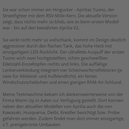
Sie war schon immer ein Hingucker - Aprilias Tuono, der
Streetfighter mit dem RSV-Mille-Kern. Die aktuelle Version
zeigt, dass nichts mehr so blieb, wie es beim ersten Modell
war - bis auf den bewährten Aprilia V2.
Sie wirkt nicht mehr so vollschlank, kommt im Design deutlich
aggressiver durch den flachen Tank, das hohe Heck mit
einzigartigem LED-Rücklicht. Der ultrafette Auspuff der ersten
Tuono wich zwei hochgestellten, schön geschweißten
Edelstahl-Einzeltöpfen rechts und links. Die auffällige
Lenkerverkleidung integriert vier Scheinwerferreflektoren (je
zwei für Abblend- und Aufblendlicht), ein feines
Windschutzscheibchen und einen gierigen RAM-Air-Schlund.
Meine Testmaschine bekam ich dankenswerterweise von der
Firma Warm Up in Aalen zur Verfügung gestellt. Dort können
neben den aktuellen Modellen von Aprilia auch die von
Kawasaki, Husqvarna, Derbi, Kreidler besichtigt bzw. Probe
gefahren werden. Zudem findet man dort immer einzigartige,
z.T. preisgekrönte Umbauten.