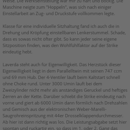
Weise. Die Werkseinstellung war mir zu hart und bockig. Die
Maschine neigte zum "Hoppeln", was sich nach einiger
Einstellarbeit an Zug- und Druckstufe vollkommen legte.
Klasse für eine individuelle Sitzhaltung fand ich auch die in
Drehung und Kröpfung einstellbaren Lenkerstummel. Schade,
dass es sowas nicht öfter gibt. So kann jeder seine eigene
Sitzposition finden, was den Wohlfühlfaktor auf der Strike
eindeutig hebt.
Laverda steht auch für Eigenwilligkeit. Das Herzstück dieser
Eigenwilligkeit liegt in dem Parallelltwin mit seinen 747 ccm
und 69 mm Hub. Der 4-Ventiler läuft beim Kaltstart schnell
ohne Choke rund. Unter 3000 Umin läuft bei dem
Zweizylinder nicht mehr als anständiges Geruckel und heftiges
Zerren an der Kette. Darüber schiebt die Strike eindeutig nach
vorne und giert ab 6000 Umin dann förmlich nach Drehzahlen
und Gemisch aus der elektronischen Weber-Marelli-
Saugrohreinspritzung mit 44er Drosselklappendurchmesser.
Ab hier ist dann richtig was los. Die Leistungsabgabe setzt hier
spontan und ruckartig ein, so dass im 1. oder 2. Gang das