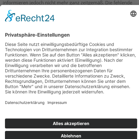
informieren jedoch nicht mehr ganz zeitgemäß. Die fehlende
Uhr, die fehlende Tankanzeige und schlecht ablesbare
Instrumentenleuchten entsprechen mittlerweile nicht mehr
dem Zeitgeist der Vollinformation, der sich sogar bei
Supersportlern als Standard etabliert hat.
Die Strike wirkte auf mich in ihrem Konzept nicht ganz rund.
Super Fahrwerkseigenschaften für sportliche Kurvenhatz
gepaart mit satten Bremsen, die jedoch ein eindeutiges
Aufstellmoment auslösen und nach harter Beanspruchung
teigig werden. Ein drehzahlhungriges Aggregat mit fetter
Leistungsausbeute jenseits der 6000 Umin, aber mit nervigen
Lastwechselreaktionen und Rupfen und Reißen an der Kette,
wollte man die Laverda unter 3000 Umin bewegen. Trotz
alledem ist die Strike ein geiles Naked für sportlich
ambitionierte Biker mit dem Hang zum Besonderen.
RK moto · Ralf Kistner · Föhrenweg 4 D · 89407 Dillingen/Donau · +49
(0)152 53121029 · info
@
rk-moto
.
de |
Cookie-Einstellungen
Template by
webdesign-grafik.at