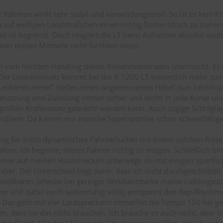
 Rahmen wirkt sehr stabil und verwindungssteif. So ist es kein P
auf welligen Landsträßchen einen richtig flotten Strich zu ziehen.
it ist begrenzt. Doch reagiert die LT beim Aufsetzen absolut neu
man diesen Moment nicht fürchten muss.
h vom leichten Handling dieses Riesenmotorrades überrascht. Es i
Der Lenkereinsatz kommt bei der K 1200 LT wesentlich mehr zum 
Lenkerstummel" stellen einen angemessenen Hebel zum Lenkkopf 
satzung und Zuladung immer sicher und leicht in jede Kurve un
großen Krafteinsatz gebracht werden kann. Auch zügige Schrägla
Problem. Da kamen mir manche Supersportler schon schwerfällige
ng für solch dynamisches Fahrverhalten mit einem solchen Ries
alten. Ich beginne, dieses Fahren richtig zu mögen. Schließlich bin
amer auf meinen Hausstrecken unterwegs als mit einigen sportli
her. Der Unterschied liegt darin, dass ich nicht durchgeschüttelt
rstellbaren Scheibe bei geringer Windlautstärke meine Lieblingsst
nn und dabei noch seelenruhig völlig entspannt den Rap-Rhythm
 Das geht mit vier Lautsprechern immerhin bis Tempo 150 bei ge
n, dass sie das nicht brauchen. Ich brauche es auch nicht, aber i
 der Punkt. Mit der LT kann ich Situationen genießen, die ich mit