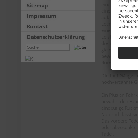
eine 1800er Gold
Sitemap
einen solchen L
Impressum
auf. Nicht, das
Leergewicht kann
Kontakt
eine gut laufend
Datenschutzerklärung
Leistungssteigeru
drehfreudig und 
gleiche Abzug im
bewerkstelligen 
durchgeführt werd
Die fünf Gänge la
hochverzahnte Ge
Ein Plus an Fahr
bewahrt den Fahre
eindeutige Rückm
Natürlich lässt s
Das vordere Feder
oder abgesenkten
Tadel.