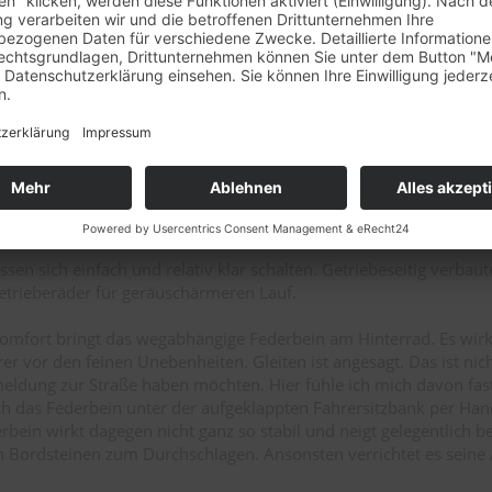
 Wing gefahren hat, weiß, wie angenehm es sein kann, mit bul
uxustourer zu bewegen. Da kommt einfach noch mehr Entspannu
s die K 1200 LT lahm wäre. Mit einem Anfangsdrehmoment von 80
 ich jedoch keine großen Sprünge erwarten. Sie lässt sich bis ca
e 50 PS Maschine bewegen. Ab der genannte 5000 Umin ist eine 
ng im Vergleich zur Vorversion mit 98 PS zu spüren. Sie wirkt nun
belohnt das Hochdrehen des Motors mit richtig gutem Abzug. Mir 
 unteren Drehzahlbereich, der sich sicher nur mit einer Hubrau
lässt. So könnten schnelle Überholmanöver ohne lästiges Runters
en. Ein Gefühl von luxuriöser Souveränität würde sich eindeutige
ssen sich einfach und relativ klar schalten. Getriebeseitig verba
trieberäder für geräuschärmeren Lauf.
komfort bringt das wegabhängige Federbein am Hinterrad. Es wirk
r vor den feinen Unebenheiten. Gleiten ist angesagt. Das ist nich
eldung zur Straße haben möchten. Hier fühle ich mich davon fast
ich das Federbein unter der aufgeklappten Fahrersitzbank per Han
bein wirkt dagegen nicht ganz so stabil und neigt gelegentlich b
 Bordsteinen zum Durchschlagen. Ansonsten verrichtet es seine 