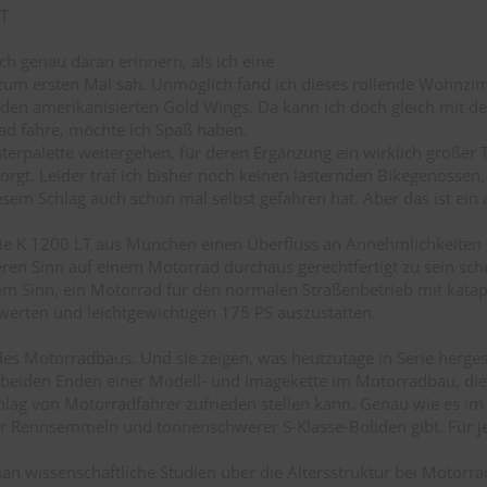
ch genau daran erinnern, als ich eine
um ersten Mal sah. Unmöglich fand ich dieses rollende Wohnzi
den amerikanisierten Gold Wings. Da kann ich doch gleich mit d
d fahre, möchte ich Spaß haben.
terpalette weitergehen, für deren Ergänzung ein wirklich großer 
rgt. Leider traf ich bisher noch keinen lästernden Bikegenossen,
sem Schlag auch schon mal selbst gefahren hat. Aber das ist ein
s die K 1200 LT aus München einen Überfluss an Annehmlichkeiten 
eren Sinn auf einem Motorrad durchaus gerechtfertigt zu sein sch
em Sinn, ein Motorrad für den normalen Straßenbetrieb mit katap
erten und leichtgewichtigen 175 PS auszustatten.
des Motorradbaus. Und sie zeigen, was heutzutage in Serie herges
e beiden Enden einer Modell- und Imagekette im Motorradbau, die
chlag von Motorradfahrer zufrieden stellen kann. Genau wie es i
er Rennsemmeln und tonnenschwerer S-Klasse-Boliden gibt. Für j
n wissenschaftliche Studien über die Altersstruktur bei Motorrad