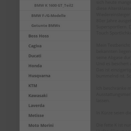
sich heute mange
BMW K 1600 GT_Teil2
diese Altersklass
Wiedereinsteiger 
BMW F-/G-Modelle
80er Jahre ausge
Getunte BMWs
Supersportlern. D
Touch Sportlichke
Boss Hoss
Mein Testbericht
Cagiva
bekannten liegend
Ducati
seine Abgase durc
Und es beschert 
Honda
Das ist einzigart
bummelnd ist. So
Husqvarna
KTM
Ich beschränke mi
Ausstattungsmer
Kawasaki
lassen.
Laverda
In Kürze seien d
Metisse
Die fette K ist 
Moto Morini
Hydraulikpumpe 