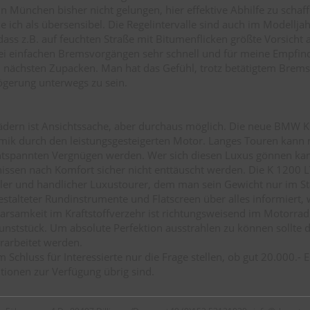
n München bisher nicht gelungen, hier effektive Abhilfe zu schaff
 ich als übersensibel. Die Regelintervalle sind auch im Modellj
dass z.B. auf feuchten Straße mit Bitumenflicken größte Vorsicht a
ei einfachen Bremsvorgängen sehr schnell und für meine Empfind
nächsten Zupacken. Man hat das Gefühl, trotz betätigtem Brems
gerung unterwegs zu sein.
ädern ist Ansichtssache, aber durchaus möglich. Die neue BMW 
ik durch den leistungsgesteigerten Motor. Langes Touren kann m
tspannten Vergnügen werden. Wer sich diesen Luxus gönnen kann
issen nach Komfort sicher nicht enttäuscht werden. Die K 1200 LT
ler und handlicher Luxustourer, dem man sein Gewicht nur im S
estalteter Rundinstrumente und Flatscreen über alles informiert,
parsamkeit im Kraftstoffverzehr ist richtungsweisend im Motorrad
unststück. Um absolute Perfektion ausstrahlen zu können sollte 
erarbeitet werden.
m Schluss für Interessierte nur die Frage stellen, ob gut 20.000.- 
ionen zur Verfügung übrig sind.