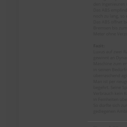
den Ingenieuren i
Das ABS empfinde
noch zu lang, so 
Das ABS öffnet b
Bremsen bis zum 
Meter ohne Verzö
Fazit:
Luxus auf zwei R
gewinnt an Dynam
Maschine zum en
in seinen Bedürfn
überraschend agi
Man ist per neug
begehrt. Seine S
Verbrauch kein K
in Feinheiten üb
So dürfte sich zu
gediegenen Ambit