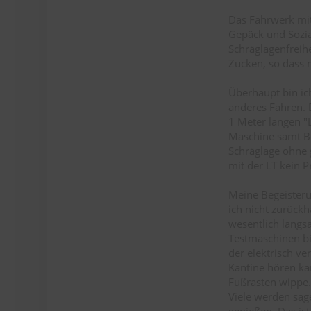
Das Fahrwerk mit
Gepäck und Sozia 
Schräglagenfreihe
Zucken, so dass 
Überhaupt bin ic
anderes Fahren. 
1 Meter langen "
Maschine samt Be
Schräglage ohne 
mit der LT kein 
Meine Begeisteru
ich nicht zurückh
wesentlich langs
Testmaschinen bis
der elektrisch ve
Kantine hören ka
Fußrasten wippe.
Viele werden sage
genießen. Das ist