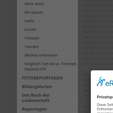
Moto Guzzi
sicheren Stand b
ersten Mal einle
MV Agusta
angekommen plötz
Sachs
und absolut siche
Knopfdruckgeschi
Suzuki
Damit man bei D
und man sich ans
Triumph
leuchten auf jede
Yamaha
taghell aus, um 
kurzen Halt auf 
Metisse Umbauten
schlecht, als ich
betrachtete. Alle
Vergleich Yam.R6 vs. Triumph
Daytona 675
Eine geänderte Si
FOTOREPORTAGEN
bisher in den Ge
sicherer halten. S
Bildergalerien
perfekt vor weite
Das Buch der
leicht wieder auf
Leidenschaft
Die Motorleistun
Reportagen
man nicht den H