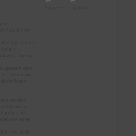
tot_vore
vo_staub
mmer.
em Auto fahren.
Teil der gesamten
 der ein
 anderes Thema.
suggeriert, dass
eint. Genau wie
ultähnlichen
tellt werden
 mittlerweile
m Autobau die
eden das seine
fahrern, stellt