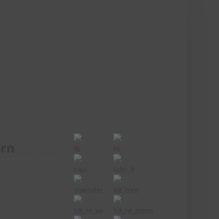
ern
fb
hi
navi
schr_lt
staender
tot_hire
tot_re_vo
tot_re_zimm