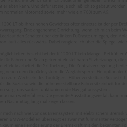
 erleben kann. Und dafür ist sie ja schließlich so gebaut worden
em normalen Motorrad soviel mehr wie ein 760i zum A6.
 1200 LT ob ihres hohen Gewichtes öfter einsetze ist der per Dre
kwärtsgang. Eine angenehme Einrichtung, wenn ich mich beim W
 Leerlauf den Schalter über der linken Fußraste umlegen, den Anl
on läuft alles rückwärts. Dabei rangiere ich über die Spiegel wie
öglichkeiten besteht bei der K 1200 LT kein Mangel. Bei kühler 
e für Fahrer und Sozia getrennt einstellbaren Sitzheizungen, die 
o effektiv arbeitet die Griffheizung. Die Zentralverriegelung bedie
ng neben dem Gepäcksystem die Wegfahrsperre. Ein optionaler 
lten zum Wechseln des Tonträgers. Höhenverstellbare Soziustrittb
ür die Sozia so wie die höhenverstellbare Fahrersitzeinheit für de
n sorgt das sauber funktionierende Navigationssystem.
önnte man weiterfahren. Die gesamte Ausstattungsvielfalt kann m
n Nachmittag lang mal zeigen lassen.
ür mich nach wie vor das Bremssystem mit elektrischem Bremskra
deren BMW-Modellen überzeugt es zwar mit fulminanter Verzöger
h kaum eine Feindosierung der Bremskraft mit den bekannten Folg