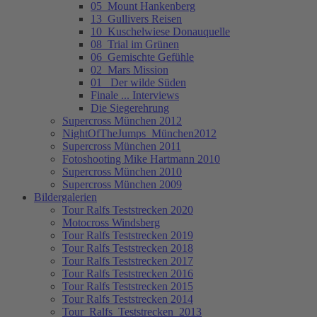
05_Mount Hankenberg
13_Gullivers Reisen
10_Kuschelwiese Donauquelle
08_Trial im Grünen
06_Gemischte Gefühle
02_Mars Mission
01_ Der wilde Süden
Finale ... Interviews
Die Siegerehrung
Supercross München 2012
NightOfTheJumps_München2012
Supercross München 2011
Fotoshooting Mike Hartmann 2010
Supercross München 2010
Supercross München 2009
Bildergalerien
Tour Ralfs Teststrecken 2020
Motocross Windsberg
Tour Ralfs Teststrecken 2019
Tour Ralfs Teststrecken 2018
Tour Ralfs Teststrecken 2017
Tour Ralfs Teststrecken 2016
Tour Ralfs Teststrecken 2015
Tour Ralfs Teststrecken 2014
Tour_Ralfs_Teststrecken_2013