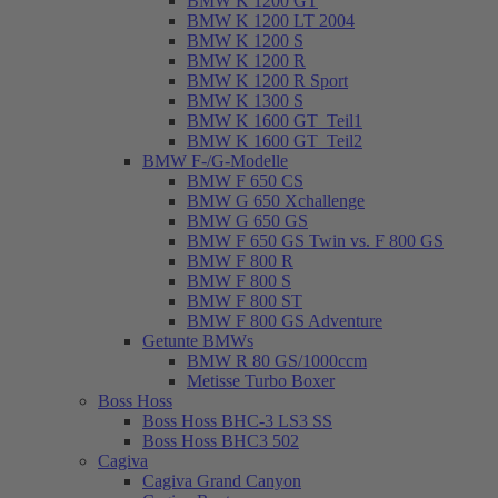
BMW K 1200 GT
BMW K 1200 LT 2004
BMW K 1200 S
BMW K 1200 R
BMW K 1200 R Sport
BMW K 1300 S
BMW K 1600 GT_Teil1
BMW K 1600 GT_Teil2
BMW F-/G-Modelle
BMW F 650 CS
BMW G 650 Xchallenge
BMW G 650 GS
BMW F 650 GS Twin vs. F 800 GS
BMW F 800 R
BMW F 800 S
BMW F 800 ST
BMW F 800 GS Adventure
Getunte BMWs
BMW R 80 GS/1000ccm
Metisse Turbo Boxer
Boss Hoss
Boss Hoss BHC-3 LS3 SS
Boss Hoss BHC3 502
Cagiva
Cagiva Grand Canyon