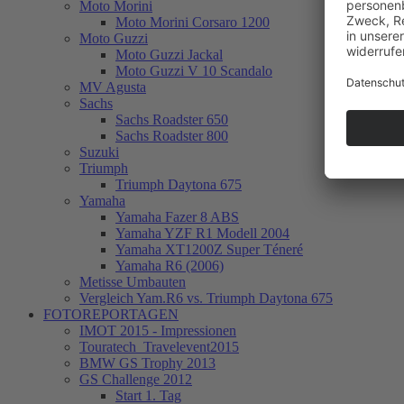
Moto Morini
Moto Morini Corsaro 1200
Moto Guzzi
Moto Guzzi Jackal
Moto Guzzi V 10 Scandalo
MV Agusta
Sachs
Sachs Roadster 650
Sachs Roadster 800
Suzuki
Triumph
Triumph Daytona 675
Yamaha
Yamaha Fazer 8 ABS
Yamaha YZF R1 Modell 2004
Yamaha XT1200Z Super Téneré
Yamaha R6 (2006)
Metisse Umbauten
Vergleich Yam.R6 vs. Triumph Daytona 675
FOTOREPORTAGEN
IMOT 2015 - Impressionen
Touratech_Travelevent2015
BMW GS Trophy 2013
GS Challenge 2012
Start 1. Tag