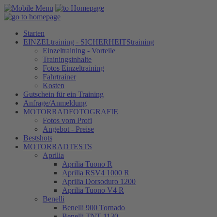
Starten
EINZELtraining - SICHERHEITStraining
Einzeltraining - Vorteile
Trainingsinhalte
Fotos Einzeltraining
Fahrtrainer
Kosten
Gutschein für ein Training
Anfrage/Anmeldung
MOTORRADFOTOGRAFIE
Fotos vom Profi
Angebot - Preise
Bestshots
MOTORRADTESTS
Aprilia
Aprilia Tuono R
Aprilia RSV4 1000 R
Aprilia Dorsoduro 1200
Aprilia Tuono V4 R
Benelli
Benelli 900 Tornado
Benelli TNT 1130