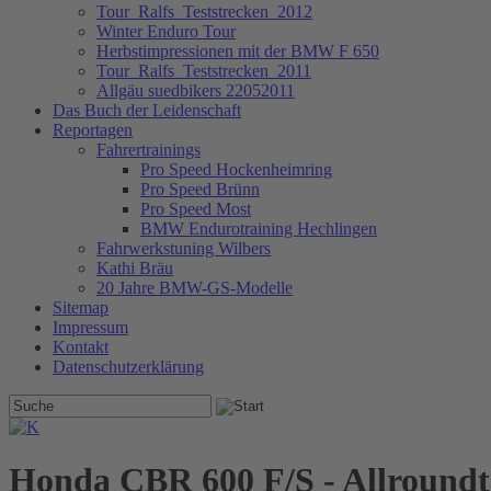
Tour_Ralfs_Teststrecken_2012
Winter Enduro Tour
Herbstimpressionen mit der BMW F 650
Tour_Ralfs_Teststrecken_2011
Allgäu suedbikers 22052011
Das Buch der Leidenschaft
Reportagen
Fahrertrainings
Pro Speed Hockenheimring
Pro Speed Brünn
Pro Speed Most
BMW Endurotraining Hechlingen
Fahrwerkstuning Wilbers
Kathi Bräu
20 Jahre BMW-GS-Modelle
Sitemap
Impressum
Kontakt
Datenschutzerklärung
Honda CBR 600 F/S - Allroundt