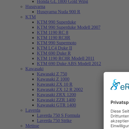
Honda GL 1800 Gold Wing
Husqvarna
Husqvarna Nuda 900 R
KTM
KTM 990 Superduke
KTM 990 Superduke Modell 2007
KTM 1190 RC 8
KTM 1190 RC8R
KTM 990 Supermoto
KTM LC4 Duke II
KTM 690 Duke R
KTM 1190 RC8R Modell 2011
KTM 690 Duke ABS Modell 2012
Kawasaki
Kawasaki Z 750
Kawasaki Z 1000
Kawasaki ZX 10 R
Kawasaki ZX 12 R 2002
Kawasaki ZRX 1200
Kawasaki ZZR 1400
Kawasaki GTR 1400
Laverda
Laverda 750 S Formula
Laverda 750 Strike
Metisse