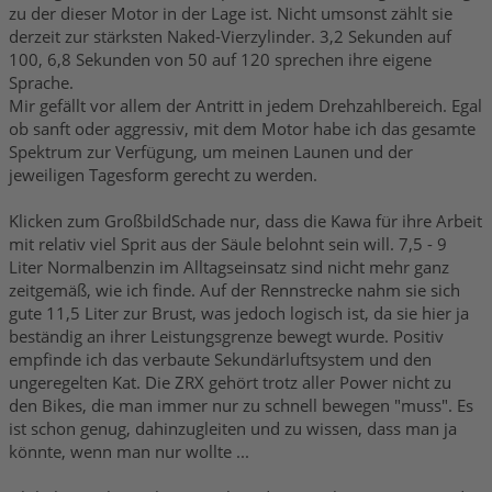
zu der dieser Motor in der Lage ist. Nicht umsonst zählt sie
derzeit zur stärksten Naked-Vierzylinder. 3,2 Sekunden auf
100, 6,8 Sekunden von 50 auf 120 sprechen ihre eigene
Sprache.
Mir gefällt vor allem der Antritt in jedem Drehzahlbereich. Egal
ob sanft oder aggressiv, mit dem Motor habe ich das gesamte
Spektrum zur Verfügung, um meinen Launen und der
jeweiligen Tagesform gerecht zu werden.
Klicken zum GroßbildSchade nur, dass die Kawa für ihre Arbeit
mit relativ viel Sprit aus der Säule belohnt sein will. 7,5 - 9
Liter Normalbenzin im Alltagseinsatz sind nicht mehr ganz
zeitgemäß, wie ich finde. Auf der Rennstrecke nahm sie sich
gute 11,5 Liter zur Brust, was jedoch logisch ist, da sie hier ja
beständig an ihrer Leistungsgrenze bewegt wurde. Positiv
empfinde ich das verbaute Sekundärluftsystem und den
ungeregelten Kat. Die ZRX gehört trotz aller Power nicht zu
den Bikes, die man immer nur zu schnell bewegen "muss". Es
ist schon genug, dahinzugleiten und zu wissen, dass man ja
könnte, wenn man nur wollte ...