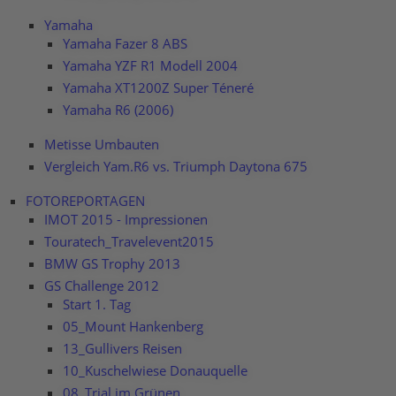
Yamaha
Yamaha Fazer 8 ABS
Yamaha YZF R1 Modell 2004
Yamaha XT1200Z Super Téneré
Yamaha R6 (2006)
Metisse Umbauten
Vergleich Yam.R6 vs. Triumph Daytona 675
FOTOREPORTAGEN
IMOT 2015 - Impressionen
Touratech_Travelevent2015
BMW GS Trophy 2013
GS Challenge 2012
Start 1. Tag
05_Mount Hankenberg
13_Gullivers Reisen
10_Kuschelwiese Donauquelle
08_Trial im Grünen