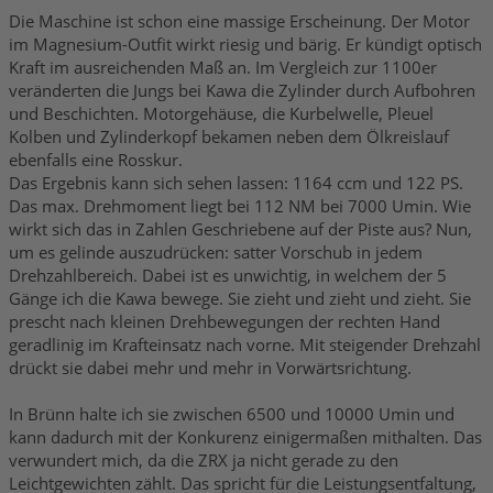
Die Maschine ist schon eine massige Erscheinung. Der Motor
im Magnesium-Outfit wirkt riesig und bärig. Er kündigt optisch
Kraft im ausreichenden Maß an. Im Vergleich zur 1100er
veränderten die Jungs bei Kawa die Zylinder durch Aufbohren
und Beschichten. Motorgehäuse, die Kurbelwelle, Pleuel
Kolben und Zylinderkopf bekamen neben dem Ölkreislauf
ebenfalls eine Rosskur.
Das Ergebnis kann sich sehen lassen: 1164 ccm und 122 PS.
Das max. Drehmoment liegt bei 112 NM bei 7000 Umin. Wie
wirkt sich das in Zahlen Geschriebene auf der Piste aus? Nun,
um es gelinde auszudrücken: satter Vorschub in jedem
Drehzahlbereich. Dabei ist es unwichtig, in welchem der 5
Gänge ich die Kawa bewege. Sie zieht und zieht und zieht. Sie
prescht nach kleinen Drehbewegungen der rechten Hand
geradlinig im Krafteinsatz nach vorne. Mit steigender Drehzahl
drückt sie dabei mehr und mehr in Vorwärtsrichtung.
In Brünn halte ich sie zwischen 6500 und 10000 Umin und
kann dadurch mit der Konkurenz einigermaßen mithalten. Das
verwundert mich, da die ZRX ja nicht gerade zu den
Leichtgewichten zählt. Das spricht für die Leistungsentfaltung,