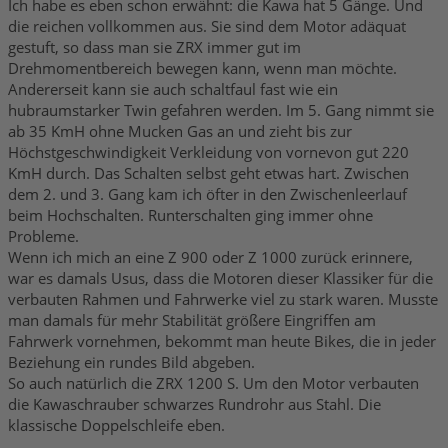
Ich habe es eben schon erwähnt: die Kawa hat 5 Gänge. Und
die reichen vollkommen aus. Sie sind dem Motor adäquat
gestuft, so dass man sie ZRX immer gut im
Drehmomentbereich bewegen kann, wenn man möchte.
Andererseit kann sie auch schaltfaul fast wie ein
hubraumstarker Twin gefahren werden. Im 5. Gang nimmt sie
ab 35 KmH ohne Mucken Gas an und zieht bis zur
Höchstgeschwindigkeit Verkleidung von vornevon gut 220
KmH durch. Das Schalten selbst geht etwas hart. Zwischen
dem 2. und 3. Gang kam ich öfter in den Zwischenleerlauf
beim Hochschalten. Runterschalten ging immer ohne
Probleme.
Wenn ich mich an eine Z 900 oder Z 1000 zurück erinnere,
war es damals Usus, dass die Motoren dieser Klassiker für die
verbauten Rahmen und Fahrwerke viel zu stark waren. Musste
man damals für mehr Stabilität größere Eingriffen am
Fahrwerk vornehmen, bekommt man heute Bikes, die in jeder
Beziehung ein rundes Bild abgeben.
So auch natürlich die ZRX 1200 S. Um den Motor verbauten
die Kawaschrauber schwarzes Rundrohr aus Stahl. Die
klassische Doppelschleife eben.