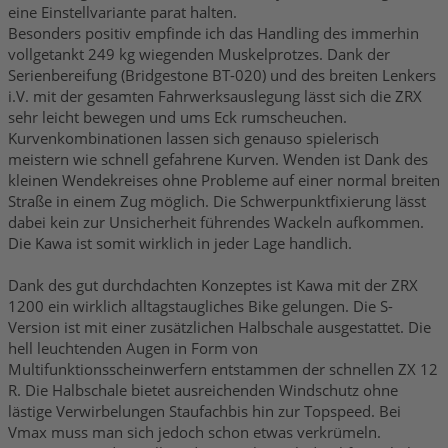
eine Einstellvariante parat halten.
Besonders positiv empfinde ich das Handling des immerhin
vollgetankt 249 kg wiegenden Muskelprotzes. Dank der
Serienbereifung (Bridgestone BT-020) und des breiten Lenkers
i.V. mit der gesamten Fahrwerksauslegung lässt sich die ZRX
sehr leicht bewegen und ums Eck rumscheuchen.
Kurvenkombinationen lassen sich genauso spielerisch
meistern wie schnell gefahrene Kurven. Wenden ist Dank des
kleinen Wendekreises ohne Probleme auf einer normal breiten
Straße in einem Zug möglich. Die Schwerpunktfixierung lässt
dabei kein zur Unsicherheit führendes Wackeln aufkommen.
Die Kawa ist somit wirklich in jeder Lage handlich.
Dank des gut durchdachten Konzeptes ist Kawa mit der ZRX
1200 ein wirklich alltagstaugliches Bike gelungen. Die S-
Version ist mit einer zusätzlichen Halbschale ausgestattet. Die
hell leuchtenden Augen in Form von
Multifunktionsscheinwerfern entstammen der schnellen ZX 12
R. Die Halbschale bietet ausreichenden Windschutz ohne
lästige Verwirbelungen Staufachbis hin zur Topspeed. Bei
Vmax muss man sich jedoch schon etwas verkrümeln.