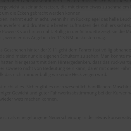
isten oder Landstraßenräubern. Letztere müssen sich halt zuerst 
ergewicht auseinandersetzen, die mit einem etwas zu schmalem
tt um die Ecken gebracht werden können.
en, nehmt euch in acht, wenn ihr im Rückspiegel das helle Leuc
inwerfers und drunter die breiten Lufthutzen des Kühlers sichtet.
e Power-X von hinten naht. Bullig in der Silhouette zeigt sie die M
ht, wenn er das Angebot der 113 NM auskosten mag.
as Geschehen hinter der X 11 geht dem Fahrer fast völlig abhande
da sind meist nur die eigenen Schultern zu sehen. Man könnte me
hätten hier gespart mit dem Hintergedanken, dass das rückwärti
rer sowieso nicht von Bedeutung sein kann, da er mit dieser Fa
lk das nicht minder bullig wirkende Heck zeigen wird.
st nicht alles. Sicher gibt es noch wesentlich handlichere Maschi
eniger Gewicht und guter Fahrwerksabstimmung bei der Kurvenh
wieder wett machen können.
e ich als eine gelungene Neuerscheinung in der etwas konservati