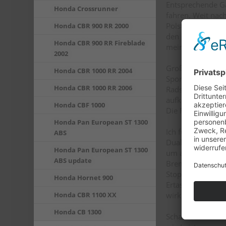
Entsprechende Ga
Honda Crossrunner
fahren. Weit nac
Polsterung passt
Honda CBR 900 RR 2000
den Po des Fahre
Honda CBR 900 RR Fireblade
meine Beschleuni
2002
Große Freude mac
Honda CBR 1000 RR 2004
Sportlichkeit un
Honda CBR 1000 RR 2006
Radstand, der kna
aufkommen, dass 
Honda CBF 1000
Die Fahrwerksdämp
Honda Pan European ST 1300
Ich fühlte mich 
ABS
Dual-CBS-Bremsan
Honda Pan European ST 1300
um ausreichende
ABS update
Bremsmanövern. D
Stopper bedient.
Honda Hornet 900
Ertasten des Dru
wirklich nur ei
Honda CBR 1100 XX
Honda CB 1300
Schaltfaulen Fah