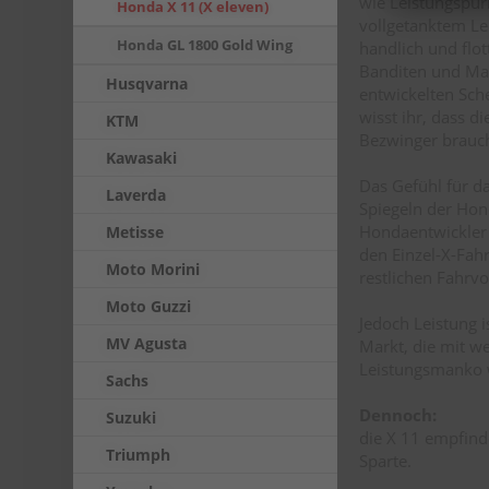
wie Leistungspur
Honda X 11 (X eleven)
vollgetanktem Le
Honda GL 1800 Gold Wing
handlich und flo
Banditen und Max
Husqvarna
entwickelten Sche
wisst ihr, dass di
KTM
Bezwinger brauc
Kawasaki
Das Gefühl für d
Laverda
Spiegeln der Hon
Hondaentwickler 
Metisse
den Einzel-X-Fah
Moto Morini
restlichen Fahrvo
Moto Guzzi
Jedoch Leistung i
MV Agusta
Markt, die mit w
Leistungsmanko 
Sachs
Dennoch:
Suzuki
die X 11 empfind
Triumph
Sparte.