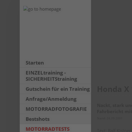
Starten
EINZELtraining -
SICHERHEITStraining
Honda X 
Gutschein für ein Training
Anfrage/Anmeldung
Nackt, stark und
MOTORRADFOTOGRAFIE
Fahrbericht mi
Bestshots
Stand: 24.09.2001
MOTORRADTESTS
Text: Ralf Kistner