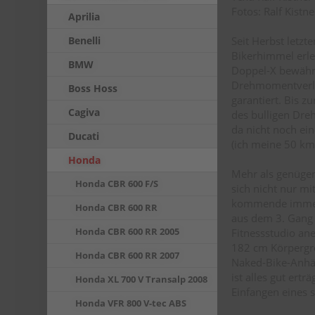
Fotos: Ralf Kistn
Aprilia
Seit Herbst letz
Benelli
Bikerhimmel erle
BMW
Doppel-X bewährt
Drehmomentverlau
Boss Hoss
garantiert. Bis 
Cagiva
des bulligen Dre
da nicht noch ein
Ducati
(ich meine 50 km/
Honda
Mehr als genügen
Honda CBR 600 F/S
sich nicht nur m
kommende immens
Honda CBR 600 RR
aus dem 3. Gang 
Honda CBR 600 RR 2005
Fitnessstudio an
182 cm Körpergrö
Honda CBR 600 RR 2007
Naked-Bike-Anhän
ist alles gut ert
Honda XL 700 V Transalp 2008
Einfangen eines s
Honda VFR 800 V-tec ABS