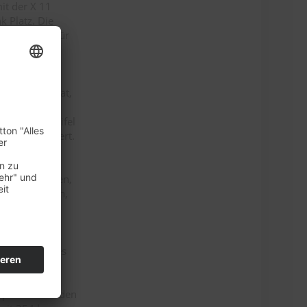
it der X 11
 Platz. Die
r Widerhalt für
 hinten, was
aus Stabilität,
n, der kurze
r keinen Zweifel
tionen meistert.
ngsbedürftigen,
kräftig treten,
h einigen
die vorderen
rkeit und das
lleicht ist es
empfohlen werden