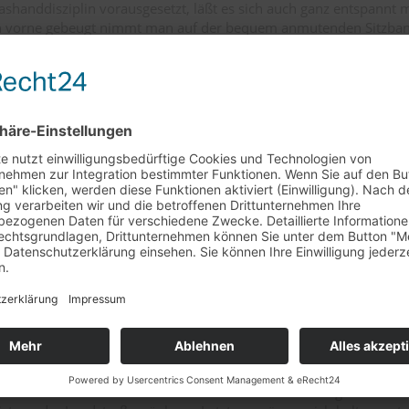
shanddisziplin vorausgesetzt, läßt es sich auch ganz entspannt m
h vorne gebeugt nimmt man auf der bequem anmutenden Sitzbank
 vorne wie hinten. Vorne fehlt bei den Gashandattacken jedoch de
rs. Mit Synthetikhosen rutsch man irgendwann unweigerlich nach
gungsfreude etwas (aber wirklich nur etwas!) einschränkte.
hte mir das Fahrwerk. Den X-Konstrukteuren gelang die Synthese 
d (für diese Gewichtsklasse) leichtem Handling. Der Brückenrahme
ppe Nachlauf und nicht zuletzt das Fahrwerk selbst ließen bei mi
die Maschine klar und zielsicher alle Straßenarten und Fahrsitua
fung lässt sich vorne wie hinten leider nicht einstellen.
sicher, nicht zuletzt auch wegen der, wenn auch für mich gewöhnu
lage. Ich hatte anfangs das Gefühl, ich müsse das Fußpedal sehr 
 Bremsleistung zu bekommen. Der rechte Druck kommt aber nac
azu auch das Umdenken, dass der rechte Fuß auch (vor allem) 
 Bremsleistung bot die Anlage immer genügend. Nur die Dosierba
ckpunktes ließen meiner Meinung nach zu wünschen übrig. Aber vie
ne Sache der Umgewöhnung.
rern kann dieses technisch hochentwickelte Motorrad genauso 