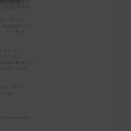
mit 254 kg
 Lenker dennoch
hten des neu
 Spätestens jetzt
uskeln, die ihr
n. In den
inen, die
ge Geschehen für
hrmaschine dem
nen auf dem
atz das
ven Naked-Bike-