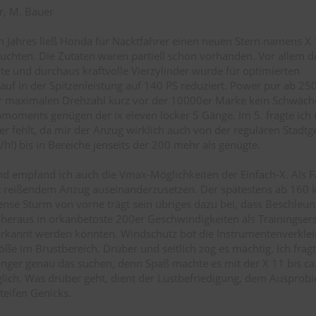
er, M. Bauer
ten Jahres ließ Honda für Nacktfahrer einen neuen Stern namens X
uchten. Die Zutaten waren partiell schon vorhanden. Vor allem d
e und durchaus kraftvolle Vierzylinder wurde für optimierten
f in der Spitzenleistung auf 140 PS reduziert. Power pur ab 25
zur maximalen Drehzahl kurz vor der 10000er Marke kein Schwäch
hmoments genügen der ix eleven locker 5 Gänge. Im 5. fragte ich
er fehlt, da mir der Anzug wirklich auch von der regulären Stadt
h!) bis in Bereiche jenseits der 200 mehr als genügte.
d empfand ich auch die Vmax-Möglichkeiten der Einfach-X. Als 
it reißendem Anzug auseinanderzusetzen. Der spätestens ab 160
e Sturm von vorne trägt sein übriges dazu bei, dass Beschleun
heraus in orkanbetoste 200er Geschwindigkeiten als Trainingsers
erkannt werden könnten. Windschutz bot die Instrumentenverkle
ße im Brustbereich. Drüber und seitlich zog es mächtig. Ich frag
ger genau das suchen, denn Spaß machte es mit der X 11 bis ca.
räglich. Was drüber geht, dient der Lustbefriedigung, dem Auspro
teifen Genicks.