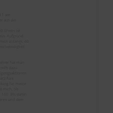
 11 am
er aus der
00 U/min ist
eln. Aufgrund
 mich anfangs, ob
geschwindigkeit
Fahrer hat man
 km/h dazu
igungsaktionen
atz fürs
idung für meine
te mich, ob
 160. Bis dahin
bieren und dem