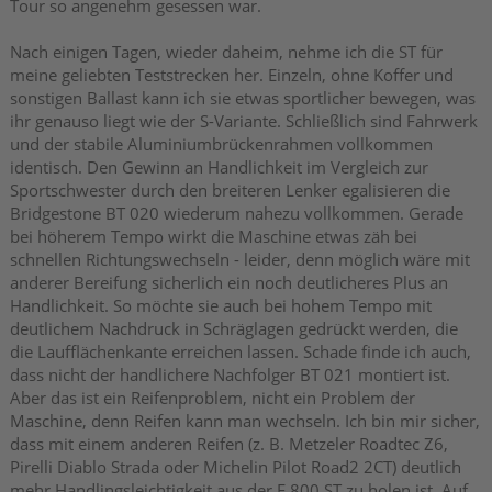
Tour so angenehm gesessen war.
Nach einigen Tagen, wieder daheim, nehme ich die ST für
meine geliebten Teststrecken her. Einzeln, ohne Koffer und
sonstigen Ballast kann ich sie etwas sportlicher bewegen, was
ihr genauso liegt wie der S-Variante. Schließlich sind Fahrwerk
und der stabile Aluminiumbrückenrahmen vollkommen
identisch. Den Gewinn an Handlichkeit im Vergleich zur
Sportschwester durch den breiteren Lenker egalisieren die
Bridgestone BT 020 wiederum nahezu vollkommen. Gerade
bei höherem Tempo wirkt die Maschine etwas zäh bei
schnellen Richtungswechseln - leider, denn möglich wäre mit
anderer Bereifung sicherlich ein noch deutlicheres Plus an
Handlichkeit. So möchte sie auch bei hohem Tempo mit
deutlichem Nachdruck in Schräglagen gedrückt werden, die
die Laufflächenkante erreichen lassen. Schade finde ich auch,
dass nicht der handlichere Nachfolger BT 021 montiert ist.
Aber das ist ein Reifenproblem, nicht ein Problem der
Maschine, denn Reifen kann man wechseln. Ich bin mir sicher,
dass mit einem anderen Reifen (z. B. Metzeler Roadtec Z6,
Pirelli Diablo Strada oder Michelin Pilot Road2 2CT) deutlich
mehr Handlingsleichtigkeit aus der F 800 ST zu holen ist. Auf