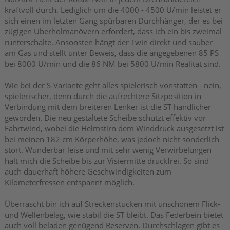
kraftvoll durch. Lediglich um die 4000 - 4500 U/min leistet er
sich einen im letzten Gang spürbaren Durchhänger, der es bei
zügigen Überholmanövern erfordert, dass ich ein bis zweimal
runterschalte. Ansonsten hängt der Twin direkt und sauber
am Gas und stellt unter Beweis, dass die angegebenen 85 PS
bei 8000 U/min und die 86 NM bei 5800 U/min Realität sind.
Wie bei der S-Variante geht alles spielerisch vonstatten - nein,
spielerischer, denn durch die aufrechtere Sitzposition in
Verbindung mit dem breiteren Lenker ist die ST handlicher
geworden. Die neu gestaltete Scheibe schützt effektiv vor
Fahrtwind, wobei die Helmstirn dem Winddruck ausgesetzt ist
bei meinen 182 cm Körperhöhe, was jedoch nicht sonderlich
stört. Wunderbar leise und mit sehr wenig Verwirbelungen
hält mich die Scheibe bis zur Visiermitte druckfrei. So sind
auch dauerhaft höhere Geschwindigkeiten zum
Kilometerfressen entspannt möglich.
Überrascht bin ich auf Streckenstücken mit unschönem Flick-
und Wellenbelag, wie stabil die ST bleibt. Das Federbein bietet
auch voll beladen genügend Reserven. Durchschlagen gibt es