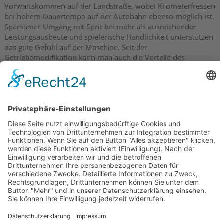
Vorwärtskommen auf der Landstraße, wobei Kilometerfressen
bei hohem Dauertempo auf der Autobahn ebenso möglich ist.
Sparsamer Umgang mit Sprit bei mehr als ausreichender
Leistungsausbeute und spielerische Handlichkeit unterstützen
das gute Gefühl auf der Maschine. Seit der
Getriebemodifikation kann man auch die Vorteile des
wartungsarmen Zahnriemenantriebs auskosten. Allerdings
muss man, je nach Ausstattung, stolze 10000 - 11000.- € auf
den Tisch blättern, um eine F 800 ST sein eigen nennen zu
können.