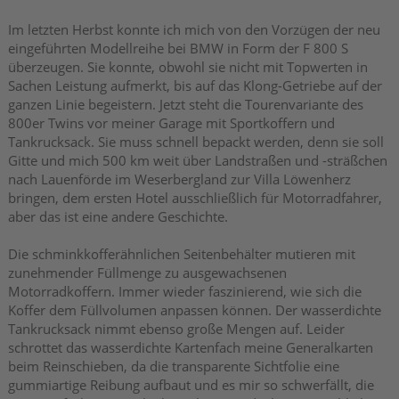
Im letzten Herbst konnte ich mich von den Vorzügen der neu
eingeführten Modellreihe bei BMW in Form der F 800 S
überzeugen. Sie konnte, obwohl sie nicht mit Topwerten in
Sachen Leistung aufmerkt, bis auf das Klong-Getriebe auf der
ganzen Linie begeistern. Jetzt steht die Tourenvariante des
800er Twins vor meiner Garage mit Sportkoffern und
Tankrucksack. Sie muss schnell bepackt werden, denn sie soll
Gitte und mich 500 km weit über Landstraßen und -sträßchen
nach Lauenförde im Weserbergland zur Villa Löwenherz
bringen, dem ersten Hotel ausschließlich für Motorradfahrer,
aber das ist eine andere Geschichte.
Die schminkkofferähnlichen Seitenbehälter mutieren mit
zunehmender Füllmenge zu ausgewachsenen
Motorradkoffern. Immer wieder faszinierend, wie sich die
Koffer dem Füllvolumen anpassen können. Der wasserdichte
Tankrucksack nimmt ebenso große Mengen auf. Leider
schrottet das wasserdichte Kartenfach meine Generalkarten
beim Reinschieben, da die transparente Sichtfolie eine
gummiartige Reibung aufbaut und es mir so schwerfällt, die