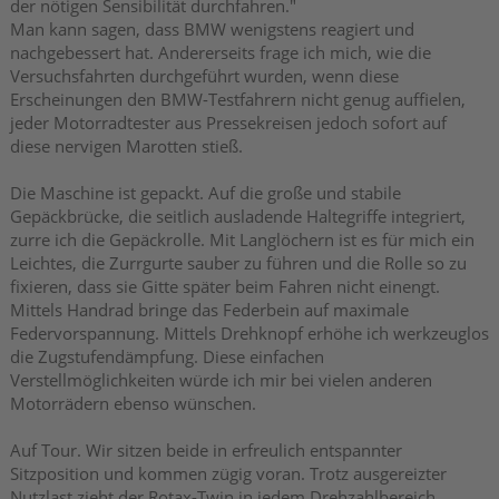
der nötigen Sensibilität durchfahren."
Man kann sagen, dass BMW wenigstens reagiert und
nachgebessert hat. Andererseits frage ich mich, wie die
Versuchsfahrten durchgeführt wurden, wenn diese
Erscheinungen den BMW-Testfahrern nicht genug auffielen,
jeder Motorradtester aus Pressekreisen jedoch sofort auf
diese nervigen Marotten stieß.
Die Maschine ist gepackt. Auf die große und stabile
Gepäckbrücke, die seitlich ausladende Haltegriffe integriert,
zurre ich die Gepäckrolle. Mit Langlöchern ist es für mich ein
Leichtes, die Zurrgurte sauber zu führen und die Rolle so zu
fixieren, dass sie Gitte später beim Fahren nicht einengt.
Mittels Handrad bringe das Federbein auf maximale
Federvorspannung. Mittels Drehknopf erhöhe ich werkzeuglos
die Zugstufendämpfung. Diese einfachen
Verstellmöglichkeiten würde ich mir bei vielen anderen
Motorrädern ebenso wünschen.
Auf Tour. Wir sitzen beide in erfreulich entspannter
Sitzposition und kommen zügig voran. Trotz ausgereizter
Nutzlast zieht der Rotax-Twin in jedem Drehzahlbereich