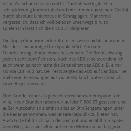
nicht. Aufschaukeln auch nicht. Das Fahrwerk gibt sich
schluckfreudig komfortabel und mir immer das sichere Gefühl
durch absolute Linientreue in Schräglagen. Manchmal
vergesse ich, dass ich voll beladen unterwegs bin, so
spielerisch lässt sich die F 800 ST dirigieren.
Die üppig dimensionierten Bremsen lassen nichts anbrennen.
Nur der schwammige Druckpunkt stört. Auch die
Feindosierung könnte etwas besser sein. Die Bremsleistung
jedoch zählt zum Feinsten. Auch das ABS arbeitet ordentlich,
auch wenn es noch nicht die Sensibilität des ABS z. B. einer
Honda CBF 600 hat. Bei Tests zeigte das ABS auf Sandspur bei
mehreren Bremsungen aus ca. 50-80 km/h unterschiedlich
lange Regelintervalle.
Eine Stunde früher als gedacht erreichen wir entspannt die
Villa. Neun Stunden haben wir auf der F 800 ST gesessen und
außer Autobahn so ziemlich alles an Straßengattungen unter
die Räder genommen, was unsere Republik zu bieten hat.
Auch Gitte fühlt sich nach der Zeit gut und erzählt mir später
beim Bier, dass sie selten auf einem Motorrad auf längerer