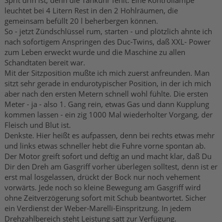
Sprit drin ist, denn die Tankuhr fehlt. Eine Kontrollampe
leuchtet bei 4 Litern Rest in den 2 Hohlräumen, die
gemeinsam befüllt 20 l beherbergen können.
So - jetzt Zündschlüssel rum, starten - und plötzlich ahnte ich
nach sofortigem Anspringen des Duc-Twins, daß XXL- Power
zum Leben erweckt wurde und die Maschine zu allen
Schandtaten bereit war.
Mit der Sitzposition mußte ich mich zuerst anfreunden. Man
sitzt sehr gerade in endurotypischer Position, in der ich mich
aber nach den ersten Metern schnell wohl fühlte. Die ersten
Meter - ja - also 1. Gang rein, etwas Gas und dann Kupplung
kommen lassen - ein zig 1000 Mal wiederholter Vorgang, der
Fleisch und Blut ist.
Denkste. Hier heißt es aufpassen, denn bei rechts etwas mehr
und links etwas schneller hebt die Fuhre vorne spontan ab.
Der Motor greift sofort und deftig an und macht klar, daß Du
Dir den Dreh am Gasgriff vorher überlegen solltest, denn ist er
erst mal losgelassen, drückt der Bock nur noch vehement
vorwärts. Jede noch so kleine Bewegung am Gasgriff wird
ohne Zeitverzögerung sofort mit Schub beantwortet. Sicher
ein Verdienst der Weber-Marelli-Einspritzung. In jedem
Drehzahlbereich steht Leistung satt zur Verfügung.