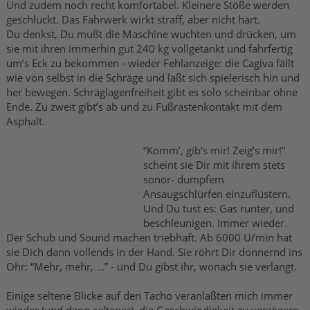
Und zudem noch recht komfortabel. Kleinere Stöße werden
geschluckt. Das Fahrwerk wirkt straff, aber nicht hart.
Du denkst, Du mußt die Maschine wuchten und drücken, um
sie mit ihren immerhin gut 240 kg vollgetankt und fahrfertig
um’s Eck zu bekommen - wieder Fehlanzeige: die Cagiva fällt
wie von selbst in die Schräge und läßt sich spielerisch hin und
her bewegen. Schräglagenfreiheit gibt es solo scheinbar ohne
Ende. Zu zweit gibt’s ab und zu Fußrastenkontakt mit dem
Asphalt.
“Komm’, gib’s mir! Zeig’s mir!”
scheint sie Dir mit ihrem stets
sonor- dumpfem
Ansaugschlürfen einzuflüstern.
Und Du tust es: Gas runter, und
beschleunigen. Immer wieder.
Der Schub und Sound machen triebhaft. Ab 6000 U/min hat
sie Dich dann vollends in der Hand. Sie röhrt Dir donnernd ins
Ohr: “Mehr, mehr, ...” - und Du gibst ihr, wonach sie verlangt.
Einige seltene Blicke auf den Tacho veranlaßten mich immer