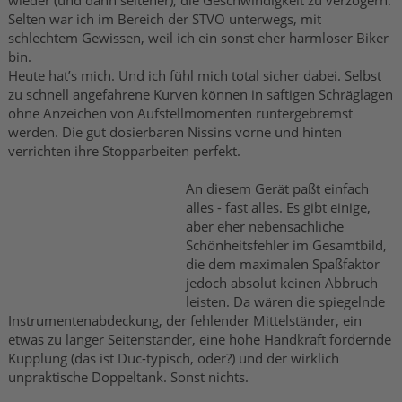
wieder (und dann seltener), die Geschwindigkeit zu verzögern.
Selten war ich im Bereich der STVO unterwegs, mit
schlechtem Gewissen, weil ich ein sonst eher harmloser Biker
bin.
Heute hat’s mich. Und ich fühl mich total sicher dabei. Selbst
zu schnell angefahrene Kurven können in saftigen Schräglagen
ohne Anzeichen von Aufstellmomenten runtergebremst
werden. Die gut dosierbaren Nissins vorne und hinten
verrichten ihre Stopparbeiten perfekt.
An diesem Gerät paßt einfach
alles - fast alles. Es gibt einige,
aber eher nebensächliche
Schönheitsfehler im Gesamtbild,
die dem maximalen Spaßfaktor
jedoch absolut keinen Abbruch
leisten. Da wären die spiegelnde
Instrumentenabdeckung, der fehlender Mittelständer, ein
etwas zu langer Seitenständer, eine hohe Handkraft fordernde
Kupplung (das ist Duc-typisch, oder?) und der wirklich
unpraktische Doppeltank. Sonst nichts.