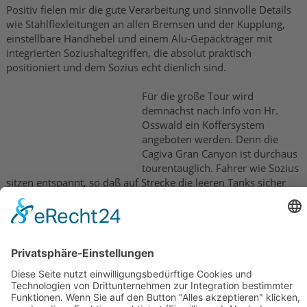
Positiv fielen mir die gute Verarbeitung und sinnvolle Details
wie Stahlflexleitungen an allen Bremsen und der Kupplung,
einstellbare Handhebel und einem Alu-Gepäckträger mit
integrierten Soziushaltegriffen, die absolut praktisch
positioniert und dem Sozius echt dienlich sind.
Für die große Tour wird
demnächst nach Info von Hr.
Osswald ein Koffersystem
angeboten werden. Denn die
Cagiva Gran Canyon ist durchaus
tourentauglich. Fahrer wie Sozius
sitzen entspannt, so daß auf Strecke die leeren Tanks sicher
der wahrscheinlichere Grund für einen Stopp sein dürften.
Sie ist echt was besonderes. Die Cagiva Gran Canyon besticht
durch perfekt aufeinander abgestimmte Technikkomponenten
und auffälligem Design. Sie garantiert ab dem ersten Moment
Spaß pur, der dem geplagten Konto eines Suchtanfälligen
jedoch stolze 18.345 .- DM abverlangt.